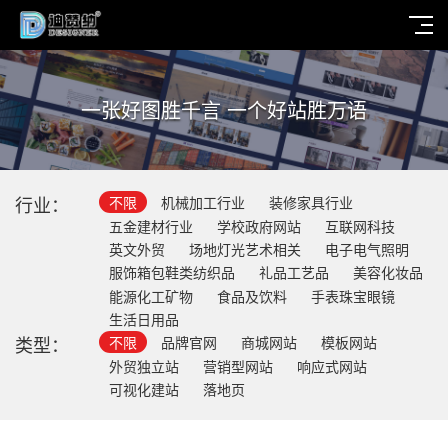
一张好图胜千言 一个好站胜万语
行业：
不限
机械加工行业
装修家具行业
五金建材行业
学校政府网站
互联网科技
英文外贸
场地灯光艺术相关
电子电气照明
服饰箱包鞋类纺织品
礼品工艺品
美容化妆品
能源化工矿物
食品及饮料
手表珠宝眼镜
生活日用品
类型：
不限
品牌官网
商城网站
模板网站
外贸独立站
营销型网站
响应式网站
可视化建站
落地页