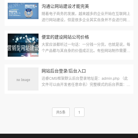
网站建设公司打着高端建站的旗帜，但是其实还是普通
沟通让网站建设才能完美
的网站建设，高端网站建设公司认为，高端网站建设一
定要经历以下七个阶段。1、了解用户需求。当企业和
随着电子商务的发展，越来越多的企业开始在互联网上
建站公司接触的...
进行网站建设，但是很多企业其实自身并不会进行网站
建设，于是就需要找一些网站建设公司来进行建站。网
站建设公司认为企业在进行网站建设时，不能自己独断
便宜的建设网站公司价格
专行，也不能只听用户的，而是要和客户沟通，那么自
己在进行网站建设时究竟应该和用户沟通哪些方面的问
大家应该都听过一句话：一分钱一分货。也就是说，每
题呢?满足用...
个产品都与其自身的价值成正比。有些网站制作需要几
万元，有些大型网站可能需要更高的成本。但是，一些
互联网公司的建站价格相对较低，有的公司建站几千甚
至上百元。目前便宜的网站建设公司价格是多少 第
网站后台登录/后台入口
一、企业网站建设制作的域名费用 域名就是一个家的
迅睿CMS框架默认后台登录地址是：admin.php （此
地...
文件可以由开发者任意命名）完整模式的后台界面：此
界面是完整的后台功能展示，建议开发人员和系统维护
人员使用。简化模式的后台界面：/admin.php?
c=home&m=min简化模式功能比较少，适用于内容维
护人员使用。后台角色权限设置处...
共5条
1