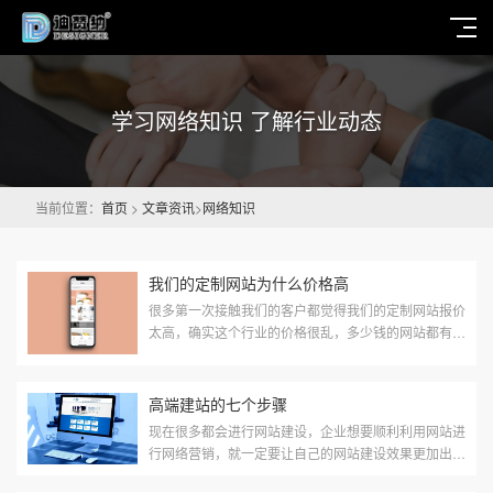
学习网络知识 了解行业动态
当前位置：
首页
>
文章资讯
>
网络知识
我们的定制网站为什么价格高
很多第一次接触我们的客户都觉得我们的定制网站报价
太高，确实这个行业的价格很乱，多少钱的网站都有，
我们的定制网站全部由程序员手写完成，代码比机器生
成的更加规范简洁，利于运行。就因为这一点，我们的
成本就增加了不止一倍，如果只是单纯的网站展示，对
高端建站的七个步骤
代码没有要求，模板站完全可以满足，但是如果对网站
现在很多都会进行网站建设，企业想要顺利利用网站进
的美观度和自...
行网络营销，就一定要让自己的网站建设效果更加出
众，其实一些人喜欢进行高端网站建设。现在很多高端