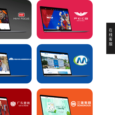
在
线
客
服