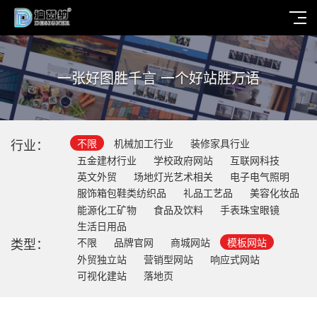
一张好图胜千言 一个好站胜万语
行业：
不限
机械加工行业
装修家具行业
五金建材行业
学校政府网站
互联网科技
英文外贸
场地灯光艺术相关
电子电气照明
服饰箱包鞋类纺织品
礼品工艺品
美容化妆品
能源化工矿物
食品及饮料
手表珠宝眼镜
生活日用品
类型：
不限
品牌官网
商城网站
模板网站
外贸独立站
营销型网站
响应式网站
可视化建站
落地页